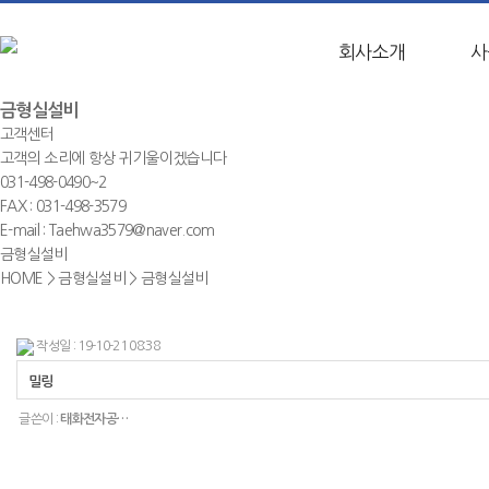
회사소개
사
금형실설비
고객센터
고객의 소리에 항상 귀기울이겠습니다
031-498-0490~2
FAX : 031-498-3579
E-mail : Taehwa3579@naver.com
금형실설비
HOME
>
금형실설비
>
금형실설비
작성일 : 19-10-21 08:38
밀링
글쓴이 :
태화전자공…