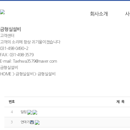
회사소개
사
금형실설비
고객센터
고객의 소리에 항상 귀기울이겠습니다
031-498-0490~2
FAX : 031-498-3579
E-mail : Taehwa3579@naver.com
금형실설비
HOME
>
금형실설비
>
금형실설비
번호
제 목
4
밀링
3
연마기