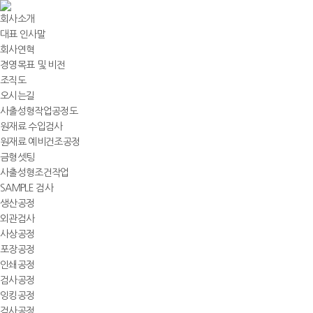
회사소개
대표 인사말
회사연혁
경영목표 및 비전
조직도
오시는길
사출성형작업공정도
원재료 수입검사
원재료 예비건조공정
금형셋팅
사출성형조건작업
SAMPLE 검사
생산공정
외관검사
사상공정
포장공정
인쇄공정
검사공정
잉킹공정
검사공정