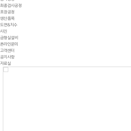
최종검사공정
포장공정
생산품목
도면&치수
사진
금형실설비
온라인문의
고객센터
공지사항
자료실