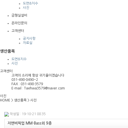
도면&치수
사진
금형실설비
온라인문의
고객센터
공지사항
자료실
생산품목
도면&치수
사진
고객센터
고객의 소리에 항상 귀기울이겠습니다
031-498-0490~2
FAX : 031-498-3579
E-mail : Taehwa3579@naver.com
사진
HOME
>
생산품목
>
사진
작성일 : 19-10-21 08:35
지앤비픽업 MM-Bass외 9종