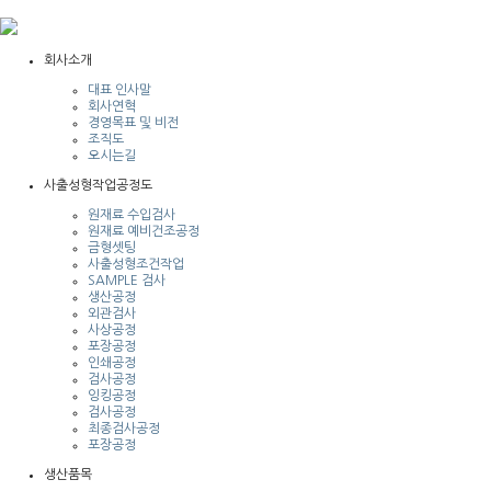
회사소개
대표 인사말
회사연혁
경영목표 및 비전
조직도
오시는길
사출성형작업공정도
원재료 수입검사
원재료 예비건조공정
금형셋팅
사출성형조건작업
SAMPLE 검사
생산공정
외관검사
사상공정
포장공정
인쇄공정
검사공정
잉킹공정
검사공정
최종검사공정
포장공정
생산품목