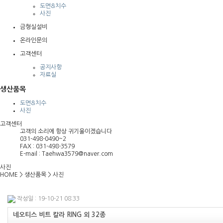
도면&치수
사진
금형실설비
온라인문의
고객센터
공지사항
자료실
생산품목
도면&치수
사진
고객센터
고객의 소리에 항상 귀기울이겠습니다
031-498-0490~2
FAX : 031-498-3579
E-mail : Taehwa3579@naver.com
사진
HOME
>
생산품목
>
사진
작성일 : 19-10-21 08:33
네오티스 비트 칼라 RING 외 32종