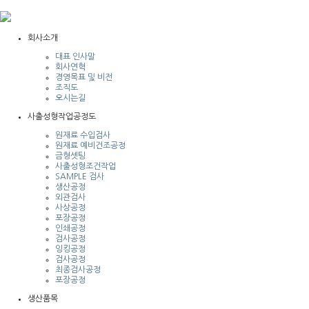
회사소개
대표 인사말
회사연혁
경영목표 및 비전
조직도
오시는길
사출성형작업공정도
원재료 수입검사
원재료 예비건조공정
금형셋팅
사출성형조건작업
SAMPLE 검사
생산공정
외관검사
사상공정
포장공정
인쇄공정
검사공정
잉킹공정
검사공정
최종검사공정
포장공정
생산품목