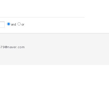
and
or
579@naver.com