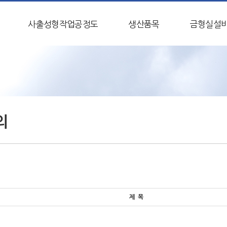
사출성형작업공정도
생산품목
금형실설
의
제 목