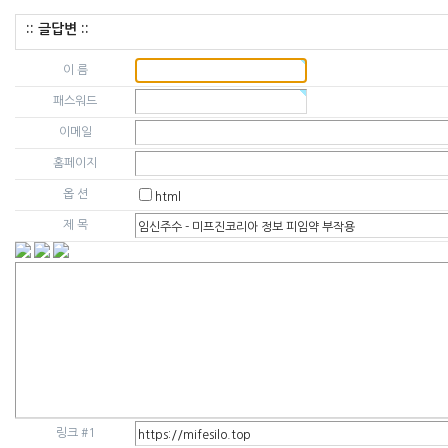
:: 글답변 ::
이 름
패스워드
이메일
홈페이지
옵 션
html
제 목
링크 #1