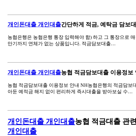
개인돈대출 개인대출
간단하게 적금, 예탁금 담보대
농협은행은 농협은행 통장 입력해야 함) 하고 그 통장으로 
만기까지 연체가 없는 상품입니다. 적금담보대출…
개인돈대출 개인대출
농협 적금담보대출 이용정보
농협 적금담보대출 이용정보 안내 NH농협은행의 적금담보대
아둔 예적금 해지 없이 편리하게 즉시대출을 받아보실 수…
개인돈대출 개인대출
농협 적금대출 관련
개인대출