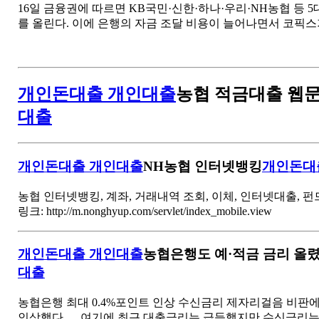
16일 금융권에 따르면 KB국민·신한·하나·우리·NH농협 등
를 올린다. 이에 은행의 자금 조달 비용이 늘어나면서 코픽스
개인돈대출 개인대출
농협 적금대출 웹
대출
개인돈대출 개인대출
NH농협 인터넷뱅킹
개인돈대
농협 인터넷뱅킹, 계좌, 거래내역 조회, 이체, 인터넷대출, 펀드
링크: http://m.nonghyup.com/servlet/index_mobile.view
개인돈대출 개인대출
농협은행도 예·적금 금리 올렸
대출
농협은행 최대 0.4%포인트 인상 수신금리 제자리걸음 비판에 
인상했다…. 여기에 최근 대출금리는 급등했지만 수신금리는