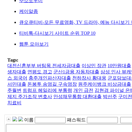
주소도우미
케이알좀
큐오큐티비-모든 무료영화, TV 드라마, 예능 다시보기
티비톡-다시보기 사이트 순위 TOP 10
웹툰 모아보기
Tags:
대전신혼부부 버팀목 전세자금대출
이상민 장관
10만원대출
생자대출
연평도 경고
군산1금융 자동차대출
삼성 인사 뷰캐
스 외국어
충주개인파산자대출
천하장사 황대웅
군포담보대
서민대출
돈봉투 송영길 구속영장
원주케이뱅크 비상금대출
주월변
트럼프 헤일리에 부통령
개인 급전
김현겸 파이널 은
제지 주가조작 변호사
안성채무통합 대환대출
박선주
구미전
치료비
이름
패스워드