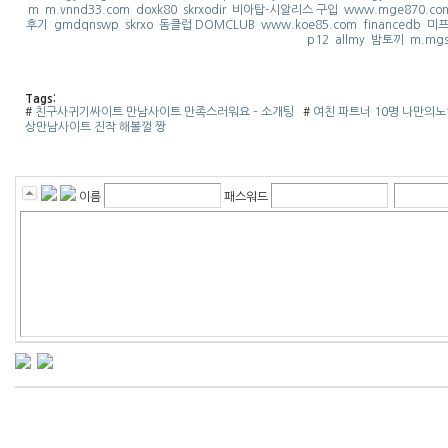
m
m.vnnd33.com
doxk80
skrxodir
비아탑-시알리스 구입
www.mge870.co
후기
gmdqnswp
skrxo
돔클럽 DOMCLUB
www.koe85.com
financedb
미프
p12
allmy
밤토끼
m.mgs
Tags:
#
친구사귀기싸이트 만남사이트 만족스러워요 – 소개팅
#
여친 파트너 10명 나만의
상만남사이트 진작 해볼껄 짱
이름
패스워드