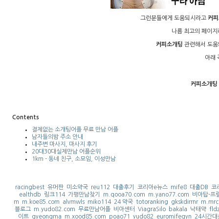
그런분들에게 도움되시라고
커피
나름 최고의 페이지
커피소개팅
관련해서 도움되
아래 
커피소개팅
Contents
결제없는 소개팅어플 무료 만남 어플
남자들의밤 주소 안내
내주변 마사지, 마사지 후기
20대30대실제만남 어플순위
1km - 동네 친구, 소모임, 이성만남
racingbest
유머판
미소약국
reu112
대출후기
코리아e뉴스
mife8
대출DB
코
ealthdb
링크114
가평만남찾기
m.qooa70.com
m.yano77.com
비아탑-프
m
m.koe85.com
alvmwls
miko114
24 약국
totoranking
gkskdirrnr
m.mrc
블로그
m.yudo82.com
무료만남어플
비아센터
ViagraSilo
bakala
낙태약
fld
이트
gyeongma
m.xood85.com
poao71
yudo82
euromifegyn
24시간대