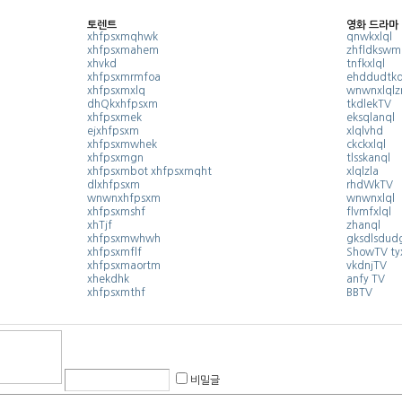
토렌트
영화 드라마
xhfpsxmqhwk
qnwkxlql
xhfpsxmahem
zhfldkswm
xhvkd
tnfkxlql
xhfpsxmrmfoa
ehddudtkd
xhfpsxmxlq
wnwnxlqlz
dhQkxhfpsxm
tkdlekTV
xhfpsxmek
eksqlanql
ejxhfpsxm
xlqlvhd
xhfpsxmwhek
ckckxlql
xhfpsxmgn
tlsskanql
xhfpsxmbot xhfpsxmqht
xlqlzla
dlxhfpsxm
rhdWkTV
wnwnxhfpsxm
wnwnxlql
xhfpsxmshf
flvmfxlql
xhTjf
zhanql
xhfpsxmwhwh
gksdlsdud
xhfpsxmflf
ShowTV tyx
xhfpsxmaortm
vkdnjTV
xhekdhk
anfy TV
xhfpsxmthf
BBTV
비밀글