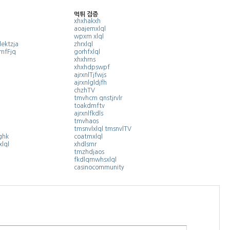
먹튀 검증
xhxhakxh
aoajemxlql
wpxm xlql
ektzja
zhrxlql
mfFjq
gorhfxlql
xhxhrns
xhxhdpswpf
ajrxnlTjfwjs
ajrxnlgldjfh
chzhTV
tmvhcm qnstjrvlr
toakdmftv
ajrxnlfkdls
tmvhaos
tmsnvlxlql tmsnvlTV
ghk
coatmxlql
lql
xhdlsrnr
tmzhdjaos
fkdlqmwhsxlql
casinocommunity