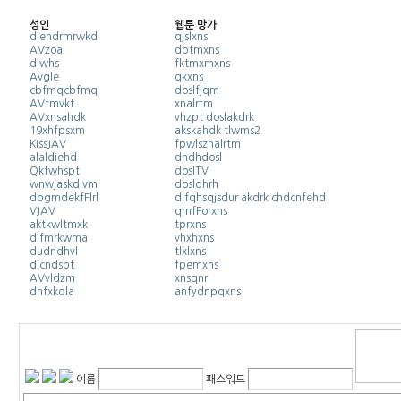
성인
웹툰 망가
diehdrmrwkd
qjslxns
AVzoa
dptmxns
diwhs
fktmxmxns
Avgle
qkxns
cbfmqcbfmq
doslfjqm
AVtmvkt
xnalrtm
AVxnsahdk
vhzpt doslakdrk
19xhfpsxm
akskahdk tlwms2
KissJAV
fpwlszhalrtm
alaldiehd
dhdhdosl
Qkfwhspt
doslTV
wnwjaskdlvm
doslqhrh
dbgmdekfFlrl
dlfqhsqjsdur akdrk chdcnfehd
VJAV
qmfForxns
aktkwltmxk
tprxns
difmrkwma
vhxhxns
dudndhvl
tlxlxns
dicndspt
fpemxns
AVvldzm
xnsqnr
dhfxkdla
anfydnpqxns
이름
패스워드